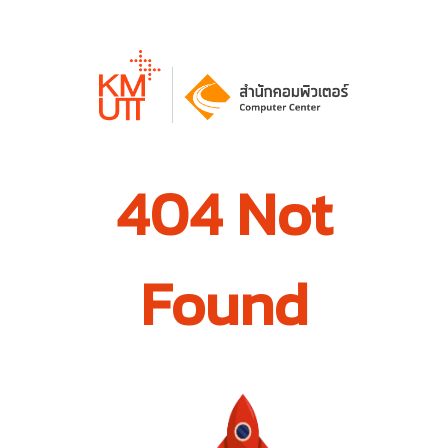
404 Not
Found